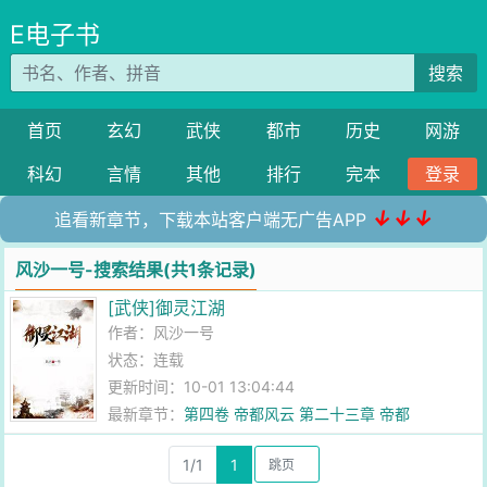
E电子书
搜索
首页
玄幻
武侠
都市
历史
网游
科幻
言情
其他
排行
完本
登录
↓↓↓
追看新章节，下载本站客户端无广告APP
风沙一号-搜索结果(共1条记录)
[武侠]御灵江湖
作者：
风沙一号
状态：连载
更新时间：10-01 13:04:44
最新章节：
第四卷 帝都风云 第二十三章 帝都
1/1
1