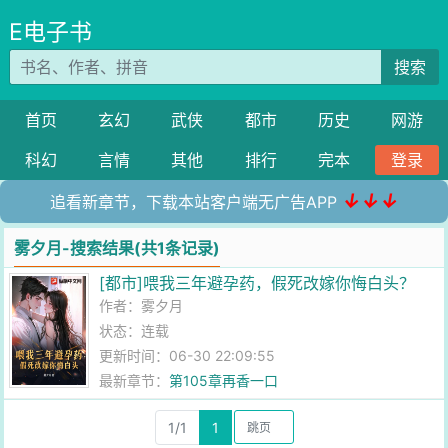
E电子书
搜索
首页
玄幻
武侠
都市
历史
网游
科幻
言情
其他
排行
完本
登录
↓↓↓
追看新章节，下载本站客户端无广告APP
雾夕月-搜索结果(共1条记录)
[都市]喂我三年避孕药，假死改嫁你悔白头？
作者：
雾夕月
状态：连载
更新时间：06-30 22:09:55
最新章节：
第105章再香一口
1/1
1