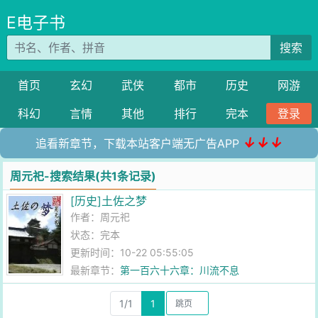
E电子书
搜索
首页
玄幻
武侠
都市
历史
网游
科幻
言情
其他
排行
完本
登录
↓↓↓
追看新章节，下载本站客户端无广告APP
周元祀-搜索结果(共1条记录)
[历史]土佐之梦
作者：
周元祀
状态：完本
更新时间：10-22 05:55:05
最新章节：
第一百六十六章：川流不息
1/1
1