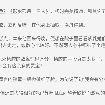
》《形影孤吊二三人》，顿时完美精通，和其它
败，立刻反噬，在他身上抽取，洛舟得到。
点，本来他回来得晚，便想在院子里看看紫菱她们
出去走走，散散心比较好。不然两人心中都结了个
杀死杨蛟的敖鸾惊异万分，杨蛟的手段真是太多了
么会有这么多的灵宝？
言的孩童一般微微红了脸，匆匆说了句“我会有分
但还是考得很好的呢”苏叶眼底闪耀着欣悦而激动