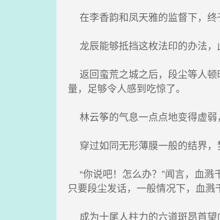
在李香韵和凤天雅的监督下，终于
龙辰能够抵挡这枚法印的办法，此
返回蛮荒之城之后，段尘等人顿时
量，足够令人感到吃惊了。
林云筝的气息一点点地变得虚弱，
穿过如同无形薄膜一般的结界，梦
“你说吧！怎么办？”闻言，血溅
只要段尘发话，一般情况下，血溅
成为十尾人柱力的六道斑昂首望