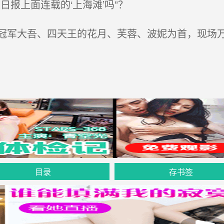
报上面连载的‘上海滩’吗”？
军大吾、四天王的花月、芙蓉、波妮为首，现场万
目录
存书签