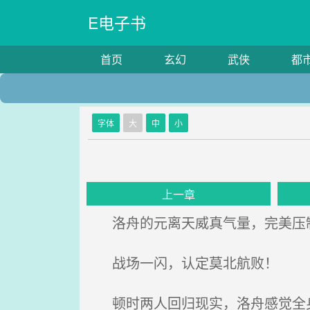
E电子书
首页
玄幻
武侠
都
字体
大
中
小
上一章
洛舟的元离天威真气量，完美压
战场一闪，认定莫北航败！
顿时两人回归现实，洛舟感觉全