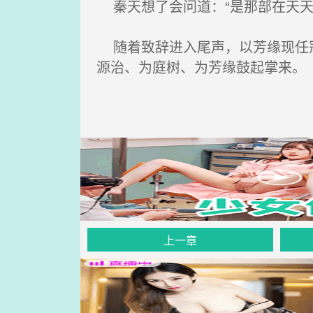
秦天想了会问道：“是那部在天天日
随着致辞进入尾声，以芳缘现任冠
源治、为庭树、为芳缘鼓起掌来。
上一章