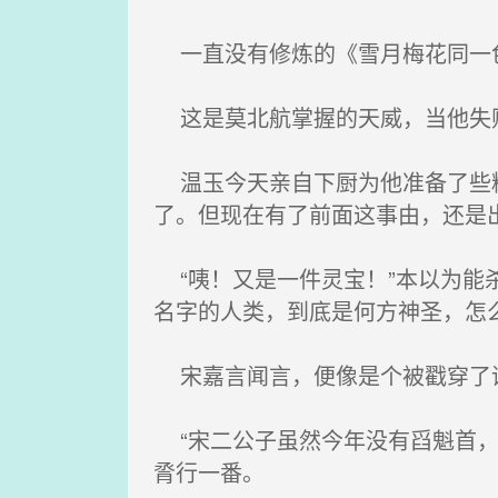
一直没有修炼的《雪月梅花同一色
这是莫北航掌握的天威，当他失
温玉今天亲自下厨为他准备了些糕
了。但现在有了前面这事由，还是
“咦！又是一件灵宝！”本以为能
名字的人类，到底是何方神圣，怎
宋嘉言闻言，便像是个被戳穿了谎
“宋二公子虽然今年没有舀魁首，
脀行一番。