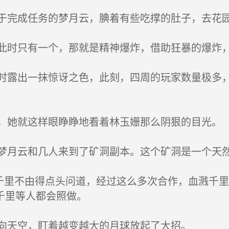
完成任务的梦月云，腆着有些吃撑的肚子，去花
时只有一个，那就是精神爆炸，借助狂暴的爆炸，
露出一抹惊讶之色，此刻，四周的玩家数量极多，
她就这样眼睁睁地看着林玉姗那么阴狠的目光。
月云和几人来到了矿洞副本。这个矿洞是一个天
千里不由得点头问道，经过这么多次合作，血溅千
千里等人都会照做。
向天空，盯着越变越大的月球放起了大招。