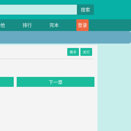
搜索
其他
排行
完本
登录
换手
关灯
下一章