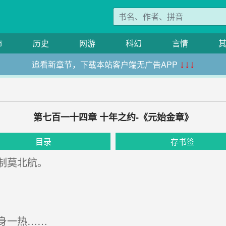
市
历史
网游
科幻
言情
追看新章节，下载本站客户端无广告APP
↓↓↓
第七百一十四章 十年之约-《元始金章》
目录
存书签
制莫北航。
身一热……