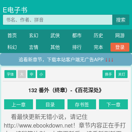
E电子书
搜索
首页
玄幻
武侠
都市
历史
网游
科幻
言情
其他
排行
完本
登录
追看新章节，下载本站客户端无广告APP
↓↓↓
字体
大
中
小
换手
关灯
132 番外（终章）-《百花深处》
上一章
目录
存书签
下一章
看最快更新无错小说，请记住
http://www.ebookdown.net！章节内容正在手打