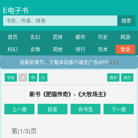
E电子书
搜索
首页
玄幻
武侠
都市
历史
网游
科幻
言情
其他
排行
完本
登录
追看新章节，下载本站客户端无广告APP
↓↓↓
字体
大
中
小
换手
关灯
新书《肥猫传奇》-《大牧场主》
上一章
目录
存书签
下一章
第(1/3)页