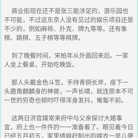
商业街现在还不是张三能涉足的，游乐园也
不可能，不过这东京人没有见过的娱乐项目还是
不少的，例如麻将、扑克、牌九等等。还有象
棋、跳棋、五子棋等等棋牌。
到了晚餐时间，宋柏年从外面回来后。一家
人坐上餐桌，开始吃晚饭。
那人头戴金色斗笠，手持青铜长斧，座下一
头鹿角麒麟身的神兽，一声长啸，就连原本不可
一世的穷奇也顿时吓得浑身发抖，匍匐不前。
这两日洪官媒常来府中与父亲探讨大婚事
宜，府上也一件件的一一准备着了。眼见着今日
已经五月初五，家里绣娘赶制出的嫁衣一早儿便