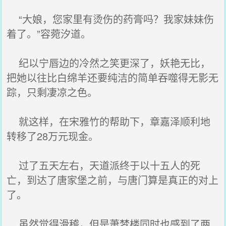
“大娘，您家里有烫伤的药膏吗？我家妹妹伤
着了。”容菀汐道。
纪以宁唇边的冷然之笑更深了，妖艳无比，
把她以往比白绵羊还要纯洁的简单吞噬得无影无
踪，只剩凄凉之色。
就这样，在宋雅竹的帮助下，章嘉泽顺利地
转移了28万元现金。
过了五天左右，天道派终于以十五人的死
亡，到达了唐家堡之前，与唐门算是真正的对上
了。
虽然觉得滑稽，但是萧梦楼同时也感到了两