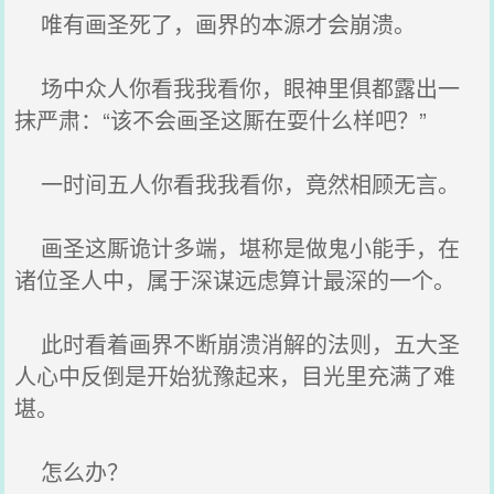
唯有画圣死了，画界的本源才会崩溃。
场中众人你看我我看你，眼神里俱都露出一
抹严肃：“该不会画圣这厮在耍什么样吧？”
一时间五人你看我我看你，竟然相顾无言。
画圣这厮诡计多端，堪称是做鬼小能手，在
诸位圣人中，属于深谋远虑算计最深的一个。
此时看着画界不断崩溃消解的法则，五大圣
人心中反倒是开始犹豫起来，目光里充满了难
堪。
怎么办？