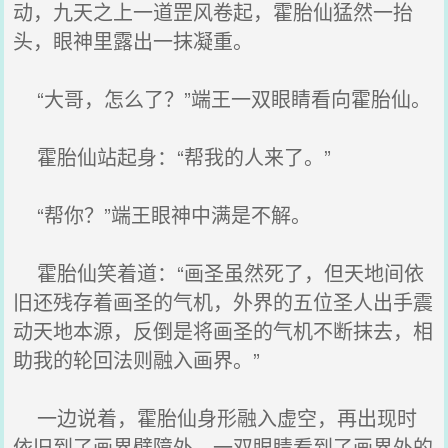
动，九天之上一道罡风卷起，霍胎仙猛然一抬
头，眼神里露出一抹凝重。
“大哥，怎么了？”端王一双眼睛看向霍胎仙。
霍胎仙站起身：“帮我的人来了。”
“帮你？”端王眼神中满是不解。
霍胎仙笑着道：“画圣虽然死了，但天地间依
旧还残存着画圣的气机，外界的五位圣人出手震
动天地本源，反倒是将画圣的气机不断抹去，相
助我的轮回法则融入画界。”
一边说着，霍胎仙身形融入虚空，再出现时
依旧到了画界壁障外，一双眼睛看到了画界外的