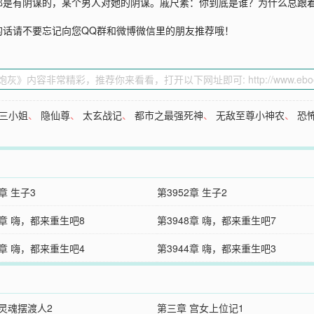
都是有阴谋的，某个男人对她的阴谋。戚尺素：你到底是谁？为什么总跟
的话请不要忘记向您QQ群和微博微信里的朋友推荐哦！
三小姐
、
隐仙尊
、
太玄战记
、
都市之最强死神
、
无敌至尊小神农
、
恐
3章 生子3
第3952章 生子2
9章 嗨，都来重生吧8
第3948章 嗨，都来重生吧7
5章 嗨，都来重生吧4
第3944章 嗨，都来重生吧3
 灵魂摆渡人2
第三章 宫女上位记1