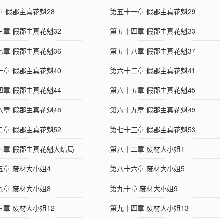
章 假郡主真花魁28
第五十一章 假郡主真花魁29
三章 假郡主真花魁32
第五十四章 假郡主真花魁33
七章 假郡主真花魁36
第五十八章 假郡主真花魁37
一章 假郡主真花魁40
第六十二章 假郡主真花魁41
四章 假郡主真花魁44
第六十五章 假郡主真花魁45
八章 假郡主真花魁48
第六十九章 假郡主真花魁49
二章 假郡主真花魁52
第七十三章 假郡主真花魁53
一章 假郡主真花魁大结局
第八十二章 废材大小姐1
五章 废材大小姐4
第八十六章 废材大小姐5
九章 废材大小姐8
第九十章 废材大小姐9
三章 废材大小姐12
第九十四章 废材大小姐13