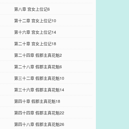
第八章 宫女上位记6
第十二章 宫女上位记10
第十六章 宫女上位记14
第二十章 宫女上位记18
第二十四章 假郡主真花魁2
第二十八章 假郡主真花魁6
第三十二章 假郡主真花魁10
第三十六章 假郡主真花魁14
第四十章 假郡主真花魁18
第四十四章 假郡主真花魁22
第四十八章 假郡主真花魁26