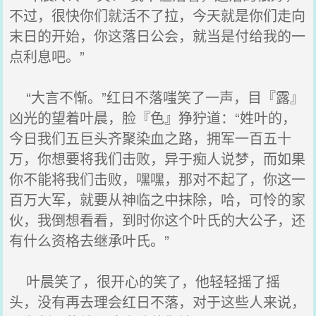
不过，很快你们就活不了拉，今天就是你们走向
末日的开始，你这落日公会，就当是付给我的一
点利息吧。”
“大言不惭。”红日不落嗤笑了一声，目『露』
凶光的望着叶晨，脸『色』狰狞道：“姓叶的，
今日我们五巨头齐聚染血之路，拥军一百五十
万，你想要将我们击败，异于痴人说梦，而如果
你不能将我们击败，嘿嘿，那对不起了，你这一
百万大军，就要从神临之中抹除，哈，可怜的家
伙，我倒想看看，到时你这个叶氏的大公子，还
有什么资格去继承叶氏。”
叶晨笑了，很开心的笑了，他轻轻摇了摇
头，没有再去理会红日不落，对于这些人来说，