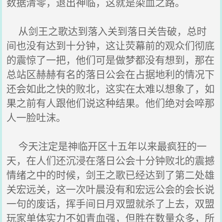
数据清零，退出神临，这就是染血之路。
从剑王之歌达到落入关到落日关告破，总时
间也没有达到十分钟，这让荧幕前的观众们彻底
的震惊了一把，他们可是做梦都没有想到，那在
总站区赫赫有名的落日公会在占据地利的情况下
还会如此之快的败北，这实在太难以想象了，如
果之前有人跟他们说这种结果。他们绝对会啐那
人一脸吐沫。
今天注定是神临开区十五年以来最疯狂的一
天，在人们还沉浸在落日公会十分钟败北的震撼
情绪之中的时候，剑王之歌已经达到了第二处雄
关宏远关，这一次叶晨没有和宏远公会的会长说
一句的废话，挥手间日月双盟就杀了上去，双盟
玩家单体实力不如青血强，但胜在数量众多，所