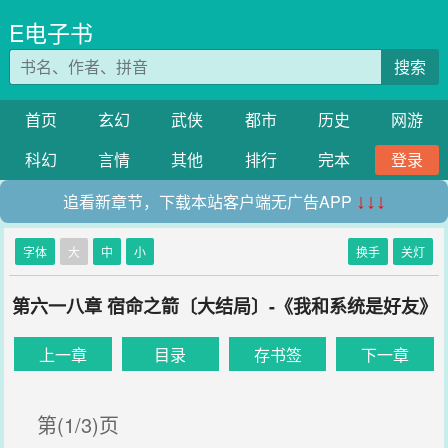
E电子书
搜索
首页
玄幻
武侠
都市
历史
网游
科幻
言情
其他
排行
完本
登录
追看新章节，下载本站客户端无广告APP
↓↓↓
字体
大
中
小
换手
关灯
第六一八章 宿命之箭〔大结局〕-《我和系统是好友》
上一章
目录
存书签
下一章
第(1/3)页