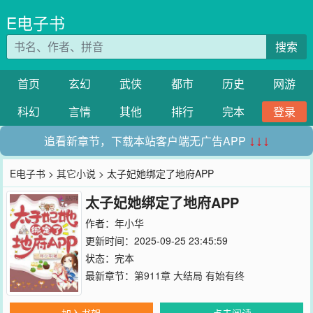
E电子书
搜索
首页
玄幻
武侠
都市
历史
网游
科幻
言情
其他
排行
完本
登录
追看新章节，下载本站客户端无广告APP
↓↓↓
E电子书
>
其它小说
> 太子妃她绑定了地府APP
太子妃她绑定了地府APP
作者：
年小华
更新时间：2025-09-25 23:45:59
状态：完本
最新章节：
第911章 大结局 有始有终
加入书架
点击阅读