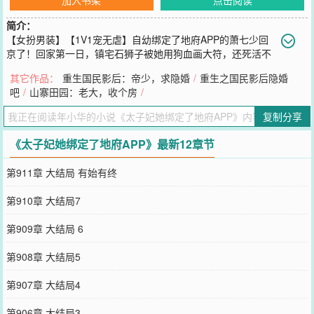
简介：
【女扮男装】【1V1宠无虐】自幼绑定了地府APP的萧七少回
京了！回家第一日，镇宅石狮子被她用狗血画大符，还死活不
让人擦。没两日，跑去乱葬岗，挖出个新鲜尸体拖去衙门击鼓鸣冤，
其它作品：
重生国民影后：帝少，求隐婚
/
重生之国民影后隐婚
非说人家死得可怜。“这次更可怕了，萧七少在院子里跳大神，神神叨
吧
/
山寨田园：老大，收个房
/
叨吓死了个小丫鬟，造孽啊！”“……”她是荒唐臭弟弟，人弃狗嫌。萧
家一个、两个、五、六个哥哥表示：这孩子指定不是亲生的！她还是
复制分享
玄门大师，神目如电。算
您要是觉得《
太子妃她绑定了地府APP
》还不错的话请不要忘记向您
《太子妃她绑定了地府APP》最新12章节
QQ群和微博微信里的朋友推荐哦！
第911章 大结局 有始有终
第910章 大结局7
第909章 大结局 6
第908章 大结局5
第907章 大结局4
第906章 大结局3