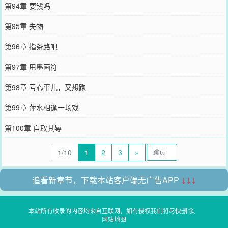
第94章 要钱吗
第95章 失物
第96章 指条路吧
第97章 甩墨画符
第98章 亏心事儿，又想跑
第99章 萍水相逢一场戏
第100章 自取其辱
1/10
1
2
3
»
追看新章节，下载本站客户端无广告APP
↓↓↓
本站所有收录的内容均来自互联网，如有侵权我们将尽快删除。
网站地图