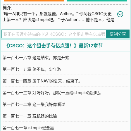
简介：
“唯一A神只有一个，那就是他，Aether。”“你问我CSGO历史
上第一人？应该是s1mple吧。至于Aether……他不是人，他是
怪物！”“niko？zywoo？simple？恕我直言，唯一会ID劝退我们的，只
有Aether。”“作为Aether的队友，我们一起在MAJOR上嘎嘎乱杀。
复制分享
嗯，具体点的就是我们负责嘎嘎，Aether负责乱杀。”“……”手持MVP
奖章的秦风望着眼前的记者，无奈的表示：“问我为什么那么强？这个
《CSGO：这个狙击手有亿点强！》最新12章节
游戏你要做的仅仅只有三步。”“停稳，准星移到敌人头上，按一下鼠
标左键。”
第一百七十六章 这是结束，亦是开始
您要是觉得《
CSGO：这个狙击手有亿点强！
》还不错的话请不要忘
记向您QQ群和微博微信里的朋友推荐哦！
第一百七十五章 终不似，少年游
第一百七十四章 属于NAVI的夏天，结束了。
第一百七十三章 好呀好呀，那就一直给s1mple起狙吧。
第一百七十二章 这一集我好像看过
第一百七十一章 玩机器的比喻
第一百七十章 s1mple想要赢