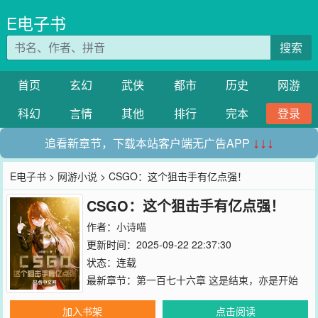
E电子书
搜索
首页
玄幻
武侠
都市
历史
网游
科幻
言情
其他
排行
完本
登录
追看新章节，下载本站客户端无广告APP
↓↓↓
E电子书
>
网游小说
> CSGO：这个狙击手有亿点强！
CSGO：这个狙击手有亿点强！
作者：
小诗喵
更新时间：2025-09-22 22:37:30
状态：连载
最新章节：
第一百七十六章 这是结束，亦是开始
加入书架
点击阅读