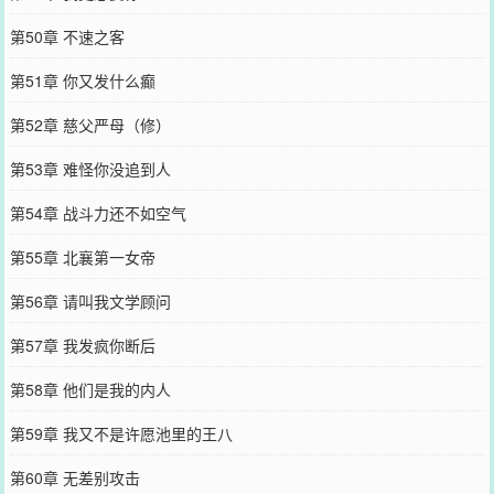
第50章 不速之客
第51章 你又发什么癫
第52章 慈父严母（修）
第53章 难怪你没追到人
第54章 战斗力还不如空气
第55章 北襄第一女帝
第56章 请叫我文学顾问
第57章 我发疯你断后
第58章 他们是我的内人
第59章 我又不是许愿池里的王八
第60章 无差别攻击