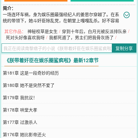
简介：
一场连环车祸，身为娱乐圈最强经纪人的姜思尔穿越了。在系
统的带领下，她斗奸臣除乱党，在朝堂上嘎嘎乱杀。好不容易
当上女帝，结果龙椅还没坐热呢，当晚世界崩塌，她又穿回来了？！
其它作品：
神秘校草是女生
/
穿到十年后，白月光被反派排队亲
/
不仅如此，她后宫里的五个男宠也一起穿过来了！——被创成植物人
死对头好像喜欢我呀
/
我都死遁了，男主们把我骨灰扬了
/
的姜思尔醒了？圈内震惊的同时，不少人在等着看她的笑话。因为在
她昏迷期间，好友联手将她踢出公司，她手底下的艺人更是连夜组成
复制分享
了“负荆请罪的哥哥”正在局子里筹备联欢晚会。网友戏称姜思尔：“出
道半生，归来仍是新人！”本想回来当咸鱼躺平的姜思尔：“扶朕起
《朕带着奸臣在娱乐圈鲨疯啦》最新12章节
来！”没过多久，姜思尔杀回娱乐圈，陆续签下多位大佬。全网开始扒
她的背景，发现当红小生是她的“男宠”，男团顶流是她的“男宠”，天才
第181章 这是一段奇妙的经历
导演、偶像歌手都是她的“男宠”！哦，还有那个传闻中被她在宴会上
公然调戏过的陆影帝也是……不对，那可是她的“皇后”！姜思尔：咱
第180章 她不是突然不爱了
们几个把日子过好比什么都强！【1v1，sc，群像沙雕文。自我攻略的
恋爱脑影帝x稳定发疯的戏精经纪人】
第179章 我抗议！
您要是觉得《
朕带着奸臣在娱乐圈鲨疯啦
》还不错的话请不要忘记向
您QQ群和微博微信里的朋友推荐哦！
第178章 哄堂大孝
第177章 过激杀人
第176章 她比影帝还火