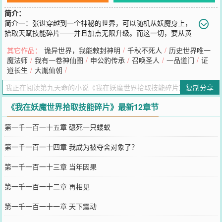
简介：
简介一：张谌穿越到一个神秘的世界，可以随机从妖魔身上，
拾取天赋技能碎片——并且加点无限升级。而这一切，要从黄
河泛滥，有人想要走蛟化龙开始。县志记载，大周三十六年，恰逢谷
其它作品：
诡异世界，我能敕封神明
/
千秋不死人
/
历史世界唯一
雨时节：一男子临终前告诉家人，死后要把他扔进河里，切记不能给
魔法师
/
我有一卷神仙图
/
申公豹传承
/
召唤圣人
/
一品道门
/
证
穿任何衣服。家人不忍心，给尸首套了个花裤衩。十年后突发大洪
道长生
/
大胤仙朝
/
灾，河里跃出一条穿着花裤衩的白龙救了全村人……“喂，那条龙，你
的控水术掉了！”简介二：张谌穿越了，而且还发现隔壁的狐狸精正在
复制分享
报恩，但是你为什么搬运我家的米面去报恩？
您要是觉得《
我在妖魔世界拾取技能碎片
》还不错的话请不要忘记向
《我在妖魔世界拾取技能碎片》最新12章节
您QQ群和微博微信里的朋友推荐哦！
第一千一百一十五章 碾死一只蝼蚁
第一千一百一十四章 我成为被夺舍对象了？
第一千一百一十三章 当年因果
第一千一百一十二章 再相见
第一千一百一十一章 天下震动