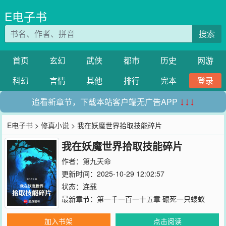
E电子书
搜索
首页
玄幻
武侠
都市
历史
网游
科幻
言情
其他
排行
完本
登录
追看新章节，下载本站客户端无广告APP
↓↓↓
E电子书
>
修真小说
> 我在妖魔世界拾取技能碎片
我在妖魔世界拾取技能碎片
作者：
第九天命
更新时间：2025-10-29 12:02:57
状态：连载
最新章节：
第一千一百一十五章 碾死一只蝼蚁
加入书架
点击阅读