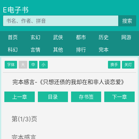
E电子书
搜索
首页
玄幻
武侠
都市
历史
网游
科幻
言情
其他
排行
完本
字体
大
中
小
换手
关灯
完本感言-《只想还债的我却在和非人谈恋爱》
上一章
目录
存书签
下一章
第(1/3)页
完本感言