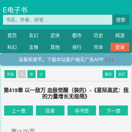
E电子书
搜索
首页
玄幻
武侠
都市
历史
网游
科幻
言情
其他
排行
完本
登录
追看新章节，下载本站客户端无广告APP
↓↓↓
字体
大
中
小
换手
关灯
第419章 以一敌万 血脉觉醒（装的）-《星际高武：我
的力量增长无极限》
上一章
目录
存书签
下一章
第(1/3)页