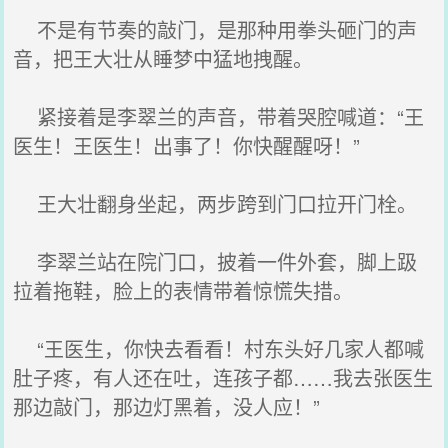
不是有节奏的敲门，是那种用拳头砸门的声
音，把王大壮从睡梦中猛地拽醒。
紧接着是李翠兰的声音，带着哭腔喊道：“王
医生！王医生！出事了！你快醒醒呀！”
王大壮翻身坐起，两步跨到门口拉开门栓。
李翠兰站在院门口，披着一件外套，脚上趿
拉着拖鞋，脸上的表情带着惊慌失措。
“王医生，你快去看看！村东头好几家人都喊
肚子疼，有人还在吐，连孩子都……我去张医生
那边敲门，那边灯黑着，没人应！”