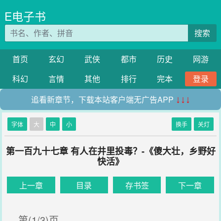
E电子书
搜索
首页
玄幻
武侠
都市
历史
网游
科幻
言情
其他
排行
完本
登录
追看新章节，下载本站客户端无广告APP
↓↓↓
字体
大
中
小
换手
关灯
第一百九十七章 有人在井里投毒？-《傻大壮，乡野好
快活》
上一章
目录
存书签
下一章
第(1/3)页