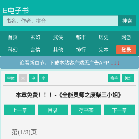
E电子书
搜索
首页
玄幻
武侠
都市
历史
网游
科幻
言情
其他
排行
完本
登录
追看新章节，下载本站客户端无广告APP
↓↓↓
字体
大
中
小
换手
关灯
本章免费！！！-《全能灵师之废柴三小姐》
上一章
目录
存书签
下一章
第(1/3)页