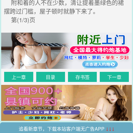
附和着的人不在少数，清让提着墨绿色的裙
摆跨过门槛，屋子顿时就静下来了。
第(1/3)页
上一章
目录
存书签
下一章
追看新章节，下载本站客户端无广告APP
↓↓↓