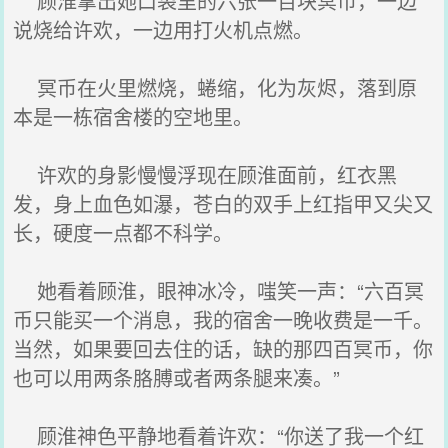
顾淮拿出她口袋里的六张一百块冥币，一边
说烧给许欢，一边用打火机点燃。
冥币在火里燃烧，蜷缩，化为灰烬，落到原
本是一栋宿舍楼的空地里。
许欢的身影慢慢浮现在顾淮面前，红衣黑
发，身上血色如瀑，苍白的双手上红指甲又尖又
长，硬度一点都不科学。
她看着顾淮，眼神冰冷，嗤笑一声：“六百冥
币只能买一个消息，我的宿舍一晚收费是一千。
当然，如果要回去住的话，缺的那四百冥币，你
也可以用两条胳膊或者两条腿来凑。”
顾淮神色平静地看着许欢：“你送了我一个红