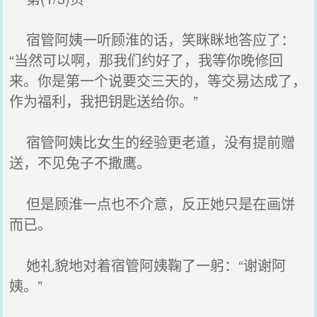
宿管阿姨一听顾淮的话，笑眯眯地答应了：
“当然可以啊，那我们约好了，我等你晚修回
来。你是第一个说要交三天的，等交易达成了，
作为福利，我把钥匙送给你。”
宿管阿姨比女生的经验更老道，没有提前赠
送，不见兔子不撒鹰。
但是顾淮一点也不介意，反正她只是在画饼
而已。
她礼貌地对着宿管阿姨鞠了一躬：“谢谢阿
姨。”