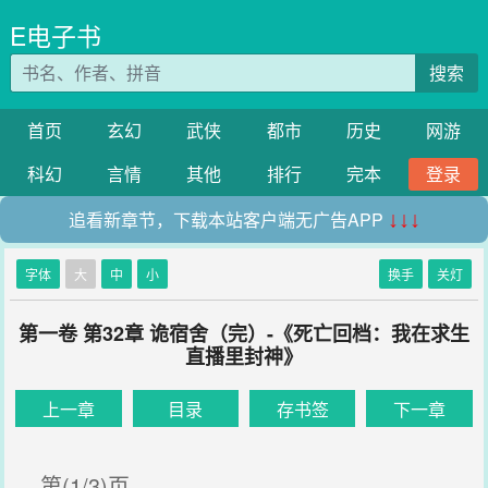
E电子书
搜索
首页
玄幻
武侠
都市
历史
网游
科幻
言情
其他
排行
完本
登录
追看新章节，下载本站客户端无广告APP
↓↓↓
字体
大
中
小
换手
关灯
第一卷 第32章 诡宿舍（完）-《死亡回档：我在求生
直播里封神》
上一章
目录
存书签
下一章
第(1/3)页