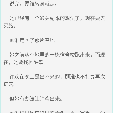
说完，顾淮转身就走。
她已经有一个通关副本的想法了，现在要去
实施。
顾淮走回了那片空地。
她之前从空地里的一栋宿舍楼跑出来，而现
在，她要找回许欢。
许欢在晚上是出不来的，顾淮也不打算再次
进去。
但她有办法让许欢出来。