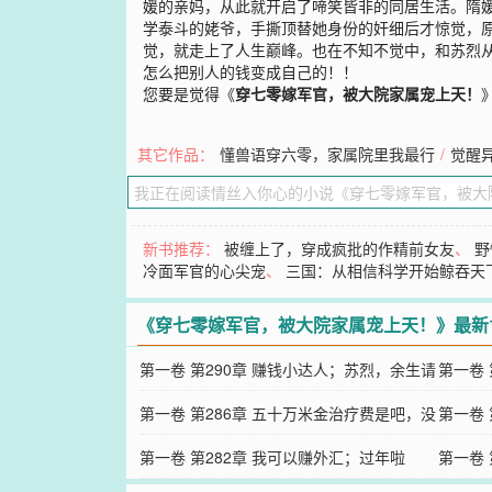
媛的亲妈，从此就开启了啼笑皆非的同居生活。隋
学泰斗的姥爷，手撕顶替她身份的奸细后才惊觉，
觉，就走上了人生巅峰。也在不知不觉中，和苏烈从
怎么把别人的钱变成自己的！！
您要是觉得《
穿七零嫁军官，被大院家属宠上天！
其它作品：
懂兽语穿六零，家属院里我最行
/
觉醒
新书推荐：
被缠上了，穿成疯批的作精前女友
、
野
冷面军官的心尖宠
、
三国：从相信科学开始鲸吞天
《穿七零嫁军官，被大院家属宠上天！》最新
第一卷 第290章 赚钱小达人；苏烈，余生请
第一卷
多指教（全文完）
第一卷 第286章 五十万米金治疗费是吧，没
孙子的
第一卷
问题
第一卷 第282章 我可以赚外汇；过年啦
大
第一卷