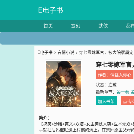
E电子书
首页
玄幻
武侠
都
E电子书
>
言情小说
> 穿七零嫁军官，被大院家属
穿七零嫁军官
作者：
情丝入你心
状态：连载
最新章节：
第一卷 
加入书架
点击
简介：
【搞笑+沙雕+爽文+双洁+女主狗仗人势+医术无
手就把后妈催眠送上村霸的炕上。在祭拜原主父母