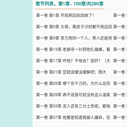
这房子
章节列表，第1章~ 100章/共290章
第一卷 第1章 开局把后妈改嫁了！
第一卷
第一卷 第5章 大哥，黄皮子讨封都不用这招
言顺的
第一卷
好么
第一卷 第9章 苦力用同一个人，男人还是用
的娃娃
第一卷
同一个；狗咬狗
第一卷 第13章 老娘非一针把他扎偏瘫，看
们漱漱
第一卷
看我是不是废物！
第一卷 第17章 咋地？干啥去？捉奸？（大
了个加
第一卷
修）牛牛立大功
第一卷 第21章 您就说缓没缓解吧；隋大
修）
第一卷
夫，我们看好你！
第一卷 第25章 哪个杀千刀的，为什么总伤
道喊妈
第一卷
害我的挚爱亲朋？
第一卷 第29章 再不说我可就没有这么温柔
么诊所
第一卷
了；来新鬼了
第一卷 第33章 泥人还有三分土性呢，都他
是我路
第一卷
妈把她当面团捏呢
第一卷 第37章 他要是知道我被人嫌弃，在
子也被
第一卷