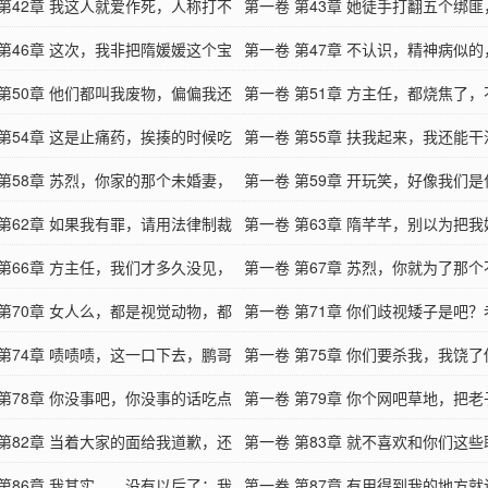
猪啊？
 第42章 我这人就爱作死，人称打不
枪！
第一卷 第43章 她徒手打翻五个绑
强。
 第46章 这次，我非把隋媛媛这个宝
我说她胆子小
第一卷 第47章 不认识，精神病似
给挖过来
 第50章 他们都叫我废物，偏偏我还
我就扑过来！
第一卷 第51章 方主任，都烧焦了
，
 第54章 这是止痛药，挨揍的时候吃
切了吧
第一卷 第55章 扶我起来，我还能
骚起来了
 第58章 苏烈，你家的那个未婚妻，
蝇腿也是肉啊
第一卷 第59章 开玩笑，好像我们
的！
 第62章 如果我有罪，请用法律制裁
话的人
第一卷 第63章 隋芊芊，别以为把
 第66章 方主任，我们才多久没见，
我就会妥协
第一卷 第67章 苏烈，你就为了那
记得我了？
 第70章 女人么，都是视觉动物，都
耻的女人辜负芊芊
第一卷 第71章 你们歧视矮子是吧
人好看
 第74章 啧啧啧，这一口下去，鹏哥
写大字报告你
第一卷 第75章 你们要杀我，我饶
月月姐了
 第78章 你没事吧，你没事的话吃点
看我像你爹不？
第一卷 第79章 你个网吧草地，把
去吧！
 第82章 当着大家的面给我道歉，还
蟑螂给踩死了
第一卷 第83章 就不喜欢和你们这
一百块钱
 第86章 我其实……没有以后了；我
打交道
第一卷 第87章 有用得到我的地方