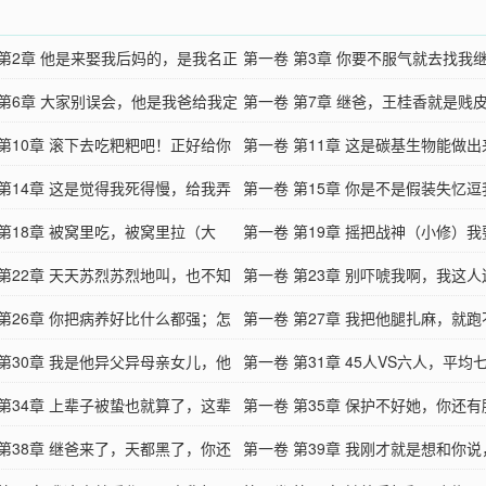
真大！
非礼也！
 第2章 他是来娶我后妈的，是我名正
第一卷 第3章 你要不服气就去找我
继爸！
 第6章 大家别误会，他是我爸给我定
啊
第一卷 第7章 继爸，王桂香就是贱
亲。
 第10章 滚下去吃粑粑吧！正好给你
滚，还是等我给钱
第一卷 第11章 这是碳基生物能做
口！
 第14章 这是觉得我死得慢，给我弄
西？这是核反应堆
第一卷 第15章 你是不是假装失忆
速包啊！
 第18章 被窝里吃，被窝里拉（大
呢？托梦感谢吧
第一卷 第19章 摇把战神（小修）
 第22章 天天苏烈苏烈地叫，也不知
大字报告你们！
第一卷 第23章 别吓唬我啊，我这
；你要煮我
 第26章 你把病养好比什么都强；怎
神了，真不流血了
第一卷 第27章 我把他腿扎麻，就
还养猴儿啊
 第30章 我是他异父异母亲女儿，他
我不就能生挖子弹
第一卷 第31章 45人VS六人，平均
边捡的亲妈
 第34章 上辈子被蛰也就算了，这辈
踹咱一个
第一卷 第35章 保护不好她，你还
蜜蜂蛰
 第38章 继爸来了，天都黑了，你还
家住；这房子方我
第一卷 第39章 我刚才就是想和你