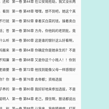
匪，还和
到了，不是我不干
第一卷 第44章 在公安局抢劫，我又没长两
的，看到
个脑袋！
第一卷 第48章 嘿嘿，想不到吧，她这个真
，不行就
的，假装冒牌货呢
第一卷 第52章 拿着买白菜的钱，操着卖白
干活；苍
粉的心
第一卷 第56章 方舟，你他妈的老阴批，竟
是什么听
然出卖我们
第一卷 第60章 这是谁的银针这么好看啊，
我妈搬来
是我的呀
第一卷 第64章 你确定你是她亲生的？不是
个不知廉
被谁恶意调换？
第一卷 第68章 又是你这个小贱人！！你到
？老娘要
底要干什么？
第一卷 第72章 他找到能像父母一样感情好
了你？你
的女孩了
第一卷 第76章 去帝都；资格选拔
老子养的
第一卷 第80章 我好好地来参加选拔，不是
些聪明人
来当化粪池的
第一卷 第84章 老己，撑住啊，狠话都说出
就说，别
去，绝对不能露怯
第一卷 第88章 让我来，我有精神病，打死