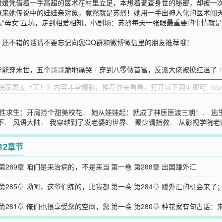
媛媛凭借着一手高超的医术在村里立足，本想着调查身世的秘密，却被一
原来她传说中的娃娃亲对象，竟然就是苏烈！她用一手出神入化的医术闯
“母女”互坑，走到相爱相知。小剧场：苏烈每天一张眼最重要的事情就
》还不错的话请不要忘记向您QQ群和微博微信里的朋友推荐哦！
异能穿末世，五个哥哥跪地痛哭
/
穿到八零做首富，反派大佬被撩红温了
/
性求生：开局捡个甜美校花
、
她从娃娃起：就成了神医医渡三朝！
、
逃
下
、
风语大陆
、
我穿越到了发老婆的世界
、
秦少请指教
、
从影视学院老
12章节
 第289章 咱们是来治病的，不是来当
第一卷 第288章 出国赚外汇
。
 第285章 呦呵，这爷们练的，比我都
第一卷 第284章 赚外汇的机会来了
 第281章 俺们也很享受您的空间，您
生优育
第一卷 第280章 种花家有句古话：