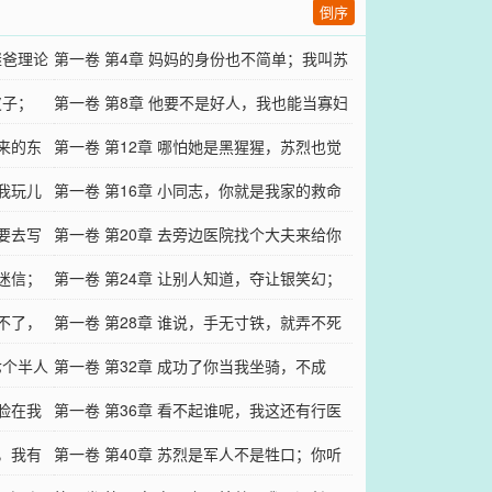
一个猴一个栓法
倒序
继爸理论
第一卷 第4章 妈妈的身份也不简单；我叫苏
皮子；
烈，请帮我包扎
第一卷 第8章 他要不是好人，我也能当寡妇
出来的东
的；考赤脚医生
第一卷 第12章 哪怕她是黑猩猩，苏烈也觉
逗我玩儿
得她是最漂亮那只
第一卷 第16章 小同志，你就是我家的救命
我要去写
恩人；飞针绝技
第一卷 第20章 去旁边医院找个大夫来给你
人迷信；
当场出题；真神了
第一卷 第24章 让别人知道，夺让银笑幻；
跑不了，
他们好像冲你来的
第一卷 第28章 谁说，手无寸铁，就弄不死
七个半人
你们？
第一卷 第32章 成功了你当我坐骑，不成
有脸在我
功，我让苏烈叫你爹
第一卷 第36章 看不起谁呢，我这还有行医
说，我有
证呢
第一卷 第40章 苏烈是军人不是牲口；你听