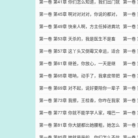
天之灵，该夺伤心
第一卷 第41章 你们怎么知道，我们出门就
出来溜
第一卷
抓到五个嫌疑人啊
第一卷 第45章 啊对对对对，你说的都对，
死的小
第一卷
我就是个废物
第一卷 第49章 快来人啊，方主任掉进粪坑
贝嘎达
第一卷
里了！
第一卷 第53章 天杀的，我是医生不是畜
不争气
第一卷
生，凭什么不给我钱
第一卷 第57章 这丫头又倒霉又幸运，适合
两个；
第一卷
来咱们特军处
第一卷 第61章 继爸，你放心，一天是继
是假冒
第一卷
爸，一辈子都是！
第一卷 第65章 嗯呐，动手了，我拿皮带把
我
第一卷
你妈抽了一顿
第一卷 第69章 对不起，说好要陪你一辈子
您就不
第一卷
的
第一卷 第73章 我擦，王桂香，你咋在我家
喜欢男
第一卷
门口趴着？
第一卷 第77章 你就不能学学人家，嘎巴一
都变成
第一卷
下当个军长啥的
第一卷 第81章 你大腿都比她腰粗，她怎么
溜溜梅
第一卷
抢劫的你！
第一卷 第85章 她就是装的，你们怎么不信
得给我
第一卷