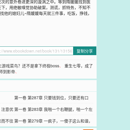
次次的意外卷进更深的漩涡之中。等到隋媛媛找到医
天下，用绝敏嗅觉协助破案，测谎，抓特务，不知不
是找他的媳妇儿~隋媛媛每天就三件事，吃饭，挣钱，
复制分享
生游戏菜鸟？还不是拿下终极boss
、
重生七零，成了
师到影帝
、
第一卷 第287章 只要钱到位，只要还有口
；注意优
气，我都能给薅回来
第一卷 第283章 我啪一个右鞭腿，啪一个左
来而不往
前蹬
第一卷 第279章 一疯子，一傻子这么和谐，