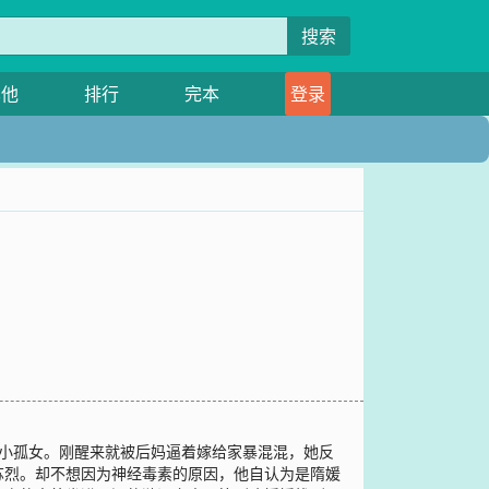
搜索
其他
排行
完本
登录
村小孤女。刚醒来就被后妈逼着嫁给家暴混混，她反
苏烈。却不想因为神经毒素的原因，他自认为是隋媛