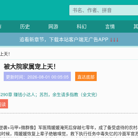
市
历史
网游
科幻
言情
追看新章节，下载本站客户端无广告APP
↓↓↓
宠上天！
，被大院家属宠上天！
更新时间：2026-08-01 00:05:05
直达底部
第290章 赚钱小达人；苏烈，余生请多指教（全文完）
阅读
双+逆袭+马甲+微群像】军医隋媛媛淹死后穿越七零年，成了备受虐待的农
的时候，隋媛媛恢复上辈子绝敏嗅觉，救下执行任务中毒失忆的冷面军官