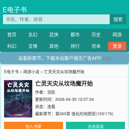
E电子书
搜索
首页
玄幻
武侠
都市
历史
网游
科幻
言情
其他
排行
完本
登录
追看新章节，下载本站客户端无广告APP
↓↓↓
E电子书
>
网游小说
> 亡灵天灾从坟场魔开始
亡灵天灾从坟场魔开始
作者：
羽民
更新时间：2026-04-30 12:07:34
状态：连载
最新章节：
第260章 强化的地图室(103/176)
加入书架
点击阅读