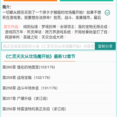
简介：
一切都从顾苏买到了一个拼夕夕猴版的坟场魔开始！如果不想
死在游戏里，就要想办法拼命！拾荒、战斗、发展城市，最后
一个亡灵天灾级别的存在，就出现在这个游戏与现实相融合的世界
其它作品：
纯阳仙境
/
梦境封神
/
全球领主：我的宠物无限合成
/
里！——————英雄无敌风，种田、建城、战斗、移动城市、无限
游戏四万年
/
死灵神话
/
跨万界游戏系统
/
开局给秦始皇打了钱
/
流，作者在英雄无敌、无限流与脑洞方面绝对有保证，各兵种脑洞强
网游审判
/
英雄之轮
/
天灾合成大师
/
大，更新稳定，还请大家多多支持。———————群：4099566
您要是觉得《
亡灵天灾从坟场魔开始
》还不错的话请不要忘记向您QQ
复制分享
群和微博微信里的朋友推荐哦！
《亡灵天灾从坟场魔开始》最新12章节
第260章 强化的地图室(103/176)
第259章 战场宝箱（102/176）
第258章 战斗中场休息（101/176）
第257章 尸爆升级（求订阅）
第256章 特雷波特的真正杀招（求订阅）