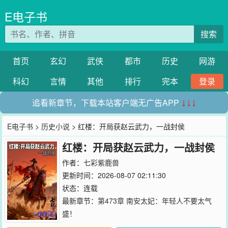
E电子书
搜索
首页
玄幻
武侠
都市
历史
网游
科幻
言情
其他
排行
完本
登录
追看新章节，下载本站客户端无广告APP
↓↓↓
E电子书
>
历史小说
> 红楼：开局获赵云武力，一战封侯
红楼：开局获赵云武力，一战封侯
作者：
七彩紫鹿兽
更新时间：2026-08-07 02:11:30
状态：连载
最新章节：
第473章 南安太妃：年轻人不要太气
盛！