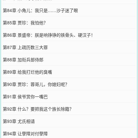
第84章 小角儿：我只是……沙子迷了眼
第85章 贾珍：我怕他？
第86章 景盛帝：朕是响铮铮的铁骨头、硬汉子！
第87章 上疏历数三大罪
第88章 加衔兵部侍郎
第89章 给我打烂他的臭嘴
第90章 贾珍：蓉哥儿，你媳妇呢？
第91章 侯爷赏你一嘴巴
第92章 什么？要把我这个族长除籍？
第93章 尤氏相请
第94章 让孽障对付孽障