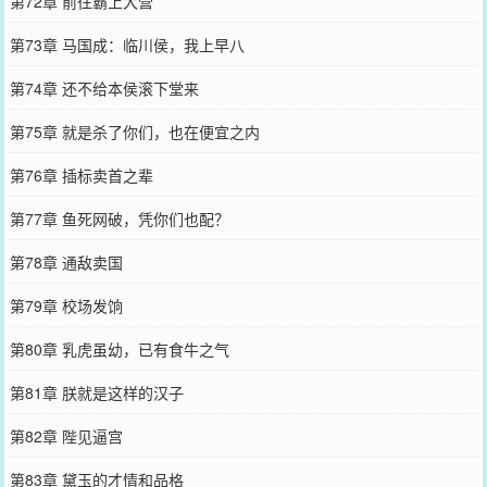
第72章 前往霸上大营
第73章 马国成：临川侯，我上早八
第74章 还不给本侯滚下堂来
第75章 就是杀了你们，也在便宜之内
第76章 插标卖首之辈
第77章 鱼死网破，凭你们也配？
第78章 通敌卖国
第79章 校场发饷
第80章 乳虎虽幼，已有食牛之气
第81章 朕就是这样的汉子
第82章 陛见逼宫
第83章 黛玉的才情和品格