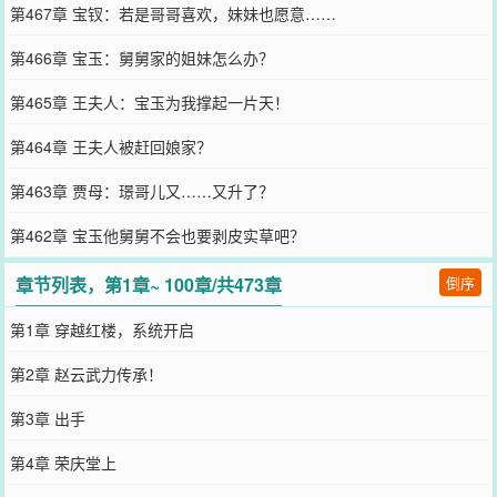
第467章 宝钗：若是哥哥喜欢，妹妹也愿意……
第466章 宝玉：舅舅家的姐妹怎么办？
第465章 王夫人：宝玉为我撑起一片天！
第464章 王夫人被赶回娘家？
第463章 贾母：璟哥儿又……又升了？
第462章 宝玉他舅舅不会也要剥皮实草吧？
章节列表，第1章~ 100章/共473章
倒序
第1章 穿越红楼，系统开启
第2章 赵云武力传承！
第3章 出手
第4章 荣庆堂上