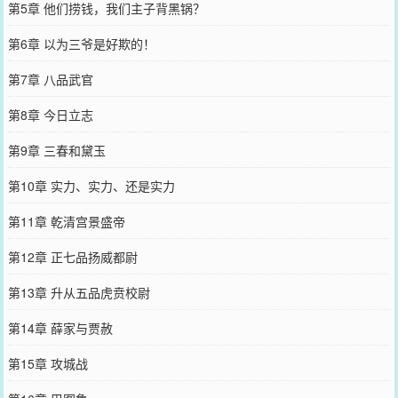
第5章 他们捞钱，我们主子背黑锅？
第6章 以为三爷是好欺的！
第7章 八品武官
第8章 今日立志
第9章 三春和黛玉
第10章 实力、实力、还是实力
第11章 乾清宫景盛帝
第12章 正七品扬威都尉
第13章 升从五品虎贲校尉
第14章 薛家与贾赦
第15章 攻城战