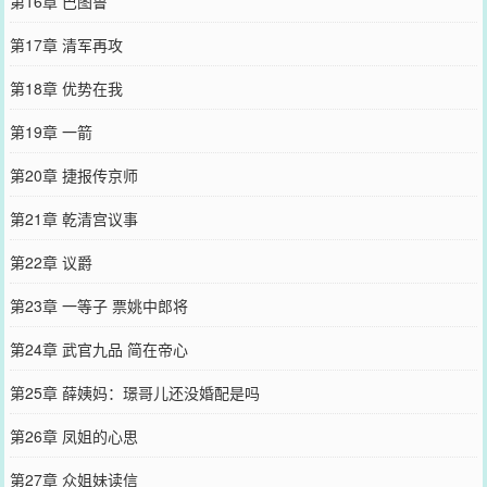
第16章 巴图鲁
第17章 清军再攻
第18章 优势在我
第19章 一箭
第20章 捷报传京师
第21章 乾清宫议事
第22章 议爵
第23章 一等子 票姚中郎将
第24章 武官九品 简在帝心
第25章 薛姨妈：璟哥儿还没婚配是吗
第26章 凤姐的心思
第27章 众姐妹读信