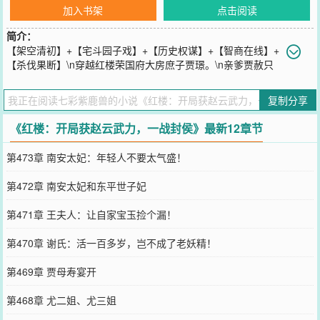
加入书架
点击阅读
简介：
【架空清初】+【宅斗园子戏】+【历史权谋】+【智商在线】+
【杀伐果断】\n穿越红楼荣国府大房庶子贾璟。\n亲爹贾赦只
会喝酒玩小老婆？二房当家？王夫人佛口蛇心？全府围着贾宝玉转？
一个个姐妹命运悲惨，香消玉殒？贾府被抄家难逃一劫？\n好在开局
复制分享
贾璟觉醒升官奖励系统，只要升官就能获得奖励。\n【叮！选择武将
升官之路，奖励赵云武力模版！】\n【叮！升官正八品，获得五百锦
《红楼：开局获赵云武力，一战封侯》最新12章节
衣卫！】\n【叮！升官正七品，获得一千五百玄甲军！】\n……
\n【叮！升官超一品秦王，获得一万大雪龙骑！】\n【叮！升官皇
第473章 南安太妃：年轻人不要太气盛！
帝，获得五百年寿命！】\n整治家风，扫除阴私，严惩刁奴，怒斥贾
母，掌掴王夫人，棒打贾宝玉，军法治家，族谱单开一本！\n推行新
第472章 南安太妃和东平世子妃
政，内除国贼，外征蛮夷，封狼居胥，勒石燕然，饮马地中海，只手
遮天！\n更有林黛玉、薛宝钗等众美相伴，此生无憾！\n不知不觉
第471章 王夫人：让自家宝玉捡个漏！
中，贾璟才发现他已经走到了世界之巅！
您要是觉得《
红楼：开局获赵云武力，一战封侯
》还不错的话请不要
第470章 谢氏：活一百多岁，岂不成了老妖精！
忘记向您QQ群和微博微信里的朋友推荐哦！
第469章 贾母寿宴开
第468章 尤二姐、尤三姐