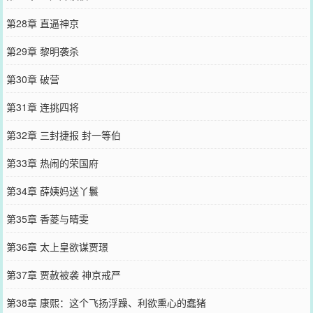
第28章 直逼神京
第29章 黎明袭杀
第30章 破营
第31章 连挑四将
第32章 三封捷报 封一等伯
第33章 热闹的荣国府
第34章 薛姨妈送丫鬟
第35章 香菱与晴雯
第36章 太上皇欲谋贾璟
第37章 贾赦被袭 神京戒严
第38章 康熙：这个飞扬浮躁、利欲熏心的蠢猪