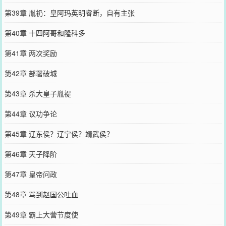
第39章 胤礽：皇阿玛英明睿断，自有主张
第40章 十四阿哥和隆科多
第41章 两次奖励
第42章 部署破城
第43章 杀大皇子胤褆
第44章 议功争论
第45章 辽东侯？辽宁侯？靖武侯？
第46章 天子降阶
第47章 皇帝问政
第48章 骂到赵国公吐血
第49章 霸上大营节度使