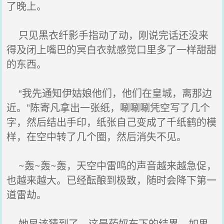
了晚上。
只见黑衣纤影手指动了动，刚说完话还没来
得及闭上嘴巴的冥白衣就感觉口里多了一样甜甜
的东西。
“我先通知伊姑娘他们，他们在皇城，离那边
近。”陈寄凡拿出一张纸，唰唰唰凭空写了几个
字，然后结出手印，纸张自己变成了千纸鹤的模
样，在空中转了几个圈，然后消失不见。
~轰~轰~轰，天空中雷鸣的声音越来越急促，
也越来越大。已经酝酿到极致，随时会降下第一
道雷劫。
她早该猜到了，这是药奴布下的结界。如果