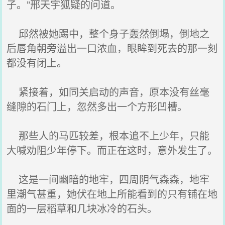
子。”邢天宇狐疑的问道。
邱然被她踢中，整个身子轰然倒塌，倒地之
后唇角朝旁溢出一口浓血，眼眸到死去的那一刻
都没有闭上。
紧接着，如同关启动的声音，原本没有丝毫
缝隙的石门上，忽然多出一个方形凹槽。
那些人的马匹较差，根本追不上少年，只能
大喊劝阻少年停下。而正在这时，意外发生了。
这是一间幽暗的地牢，四周阴气森森，地牢
里潮气甚重，她伏在地上所能看到的只有铺在地
面的一层稻草和几块冰冷的石头。