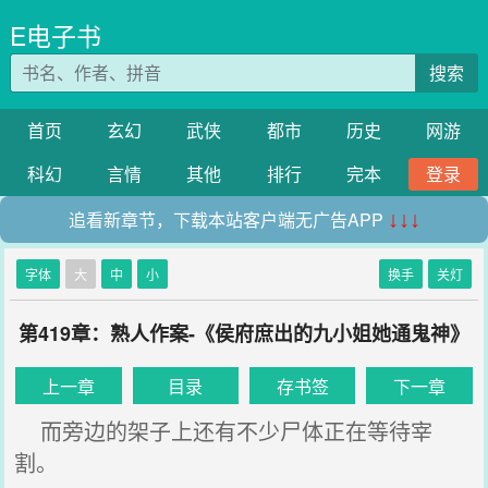
E电子书
搜索
首页
玄幻
武侠
都市
历史
网游
科幻
言情
其他
排行
完本
登录
追看新章节，下载本站客户端无广告APP
↓↓↓
字体
大
中
小
换手
关灯
第419章：熟人作案-《侯府庶出的九小姐她通鬼神》
上一章
目录
存书签
下一章
而旁边的架子上还有不少尸体正在等待宰
割。