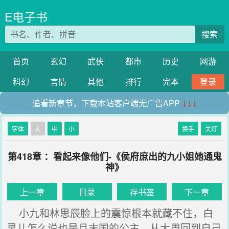
E电子书
搜索
首页
玄幻
武侠
都市
历史
网游
科幻
言情
其他
排行
完本
登录
追看新章节，下载本站客户端无广告APP
↓↓↓
字体
大
中
小
换手
关灯
第418章 ：看起来像他们-《侯府庶出的九小姐她通鬼
神》
上一章
目录
存书签
下一章
小九和林思辰脸上的震惊根本就藏不住，白
灵儿怎么说也是且末国的公主，从大周回到自己