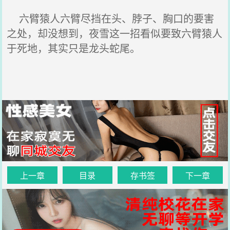
六臂猿人六臂尽挡在头、脖子、胸口的要害
之处，却没想到，夜雪这一招看似要致六臂猿人
于死地，其实只是龙头蛇尾。
上一章
目录
存书签
下一章