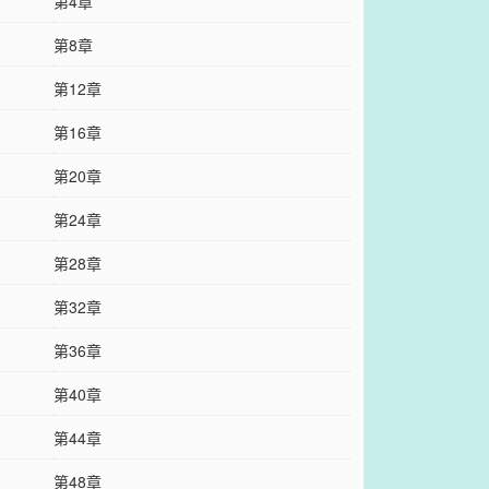
第4章
第8章
第12章
第16章
第20章
第24章
第28章
第32章
第36章
第40章
第44章
第48章