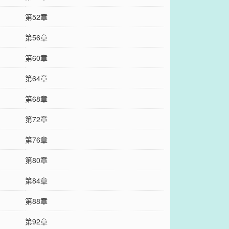
第52章
第56章
第60章
第64章
第68章
第72章
第76章
第80章
第84章
第88章
第92章