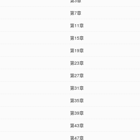
第3章
第7章
第11章
第15章
第19章
第23章
第27章
第31章
第35章
第39章
第43章
第47章