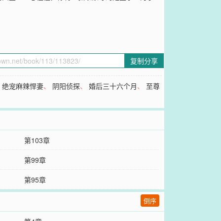
复制分享
：绝宠麻辣悍妻
、
阴阳侦探
、
婚后三十六个月
、
至尊
第103章
第99章
第95章
倒序