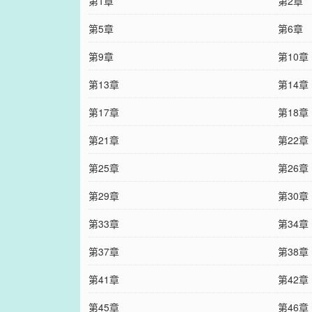
第1章
第2章
第5章
第6章
第9章
第10章
第13章
第14章
第17章
第18章
第21章
第22章
第25章
第26章
第29章
第30章
第33章
第34章
第37章
第38章
第41章
第42章
第45章
第46章