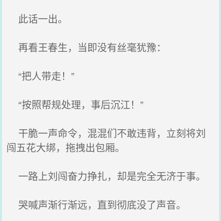
此话一出。
再看王春生，当即没有丝毫犹豫：
“把人带走！”
“按照帮规处理，事后沉江！”
干脆一声命令，混混们不敢违背，立刻将刘
闯五花大绑，拖拽出包厢。
一路上刘闯奋力挣扎，却是完全无济于事。
哭喊声渐行渐远，直到彻底没了声音。