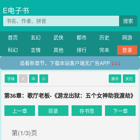
E电子书
搜索
首页
玄幻
武侠
都市
历史
网游
科幻
言情
其他
排行
完本
登录
追看新章节，下载本站客户端无广告APP
↓↓↓
字体
大
中
小
换手
关灯
第36章：歌厅老板-《游龙出狱：五个女神助我渡劫》
上一章
目录
存书签
下一章
第(1/3)页