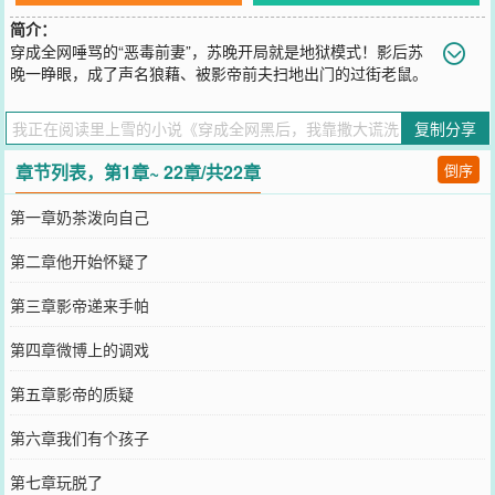
简介：
穿成全网唾骂的“恶毒前妻”，苏晚开局就是地狱模式！影后苏
晚一睁眼，成了声名狼藉、被影帝前夫扫地出门的过街老鼠。
更惨的是，她绑定了奇葩【洗白系统】——撒大谎，涨大分？泼白月
光奶茶？发骚话微博撩前夫？系统逼她在作死路上一路狂飙！苏晚：
复制分享
为了活命，这谎我撒了！她只想靠系统谎言苟命洗白，谁料——高岭
之花影帝前夫（顾淮深）：从递手帕的试探，到“亲自检查”的禁锢，
章节列表，第1章~ 22章/共22章
倒序
再到亲手拆穿她所有谎言……他的眼神却越来越深：“代价付清前，你
哪都别想去。”等等，这囚禁play的打开方式不对？说好的厌恶到底
第一章奶茶泼向自己
呢？怎么好像……真想复婚？！顶流小狼狗新晋影帝（新生代）：无
视她全网黑的“光辉历史”，堵在门口笑得阳光又危险：“姐姐，你好迷
第二章他开始怀疑了
人今晚……不留下来吗？”全网：？？？这恶毒前妻越作妖越迷人？！
影帝顶流争着为她折腰？！苏晚：救命！这洗白剧本怎么演成了万人
第三章影帝递来手帕
迷修罗场？！影后穿书，恶毒洗白，谎言核爆，修罗场开！看苏晚如
何在影帝的审视与顶流的攻势下，把一手烂牌打成王炸！
第四章微博上的调戏
您要是觉得《
穿成全网黑后，我靠撒大谎洗白了
》还不错的话请不要
忘记向您QQ群和微博微信里的朋友推荐哦！
第五章影帝的质疑
第六章我们有个孩子
第七章玩脱了