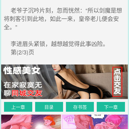
老爷子沉吟片刻，忽而恍然：“所以剑魔是想
将刺客引到此地，如此一来，皇帝老儿便会安
全。”
李进眉头紧锁，越想越觉得此事凶险。
第(2/3)页
上一章
目录
存书签
下一章