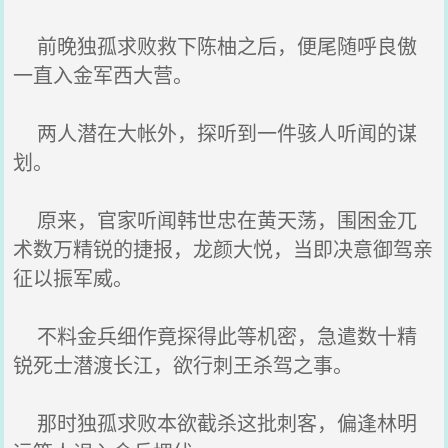
前晚独孤求败救下陈柚之后，便尾随呼良傲
一直入金军西大营。
两人潜在大帐外，探听到一件骇人听闻的谋
划。
原来，官家听闻韩世忠在黄天荡，围困金兀
术数万精锐的捷报，龙颜大悦，当即决意御驾亲
征以振军威。
不料金兵细作竟探得此等机密，急遣数十精
锐死士潜渡长江，欲行刺王杀驾之事。
那时独孤求败本欲截杀这批刺客，偏逢林明