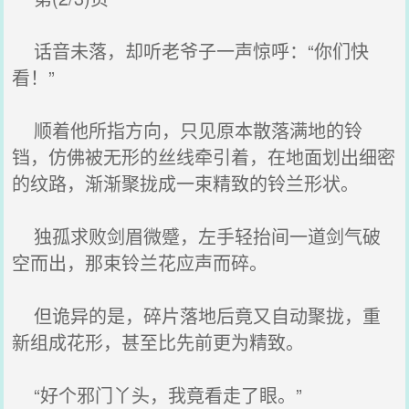
话音未落，却听老爷子一声惊呼：“你们快
看！”
顺着他所指方向，只见原本散落满地的铃
铛，仿佛被无形的丝线牵引着，在地面划出细密
的纹路，渐渐聚拢成一束精致的铃兰形状。
独孤求败剑眉微蹙，左手轻抬间一道剑气破
空而出，那束铃兰花应声而碎。
但诡异的是，碎片落地后竟又自动聚拢，重
新组成花形，甚至比先前更为精致。
“好个邪门丫头，我竟看走了眼。”