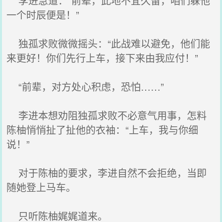
李进急道：“前辈，此地不宜久留，咱们躲他
一个时辰便是！”
独孤求败微微摇头：“此战难以避免，他们能
来更好！你们先行上车，接下来由我应付！”
“前辈，对方处心积虑，恐怕……”
李进本想劝阻独孤求败不必意气用事，怎料
陈柚悄悄扯了扯他的衣袖：“上车，我与你细
说！”
对于陈柚的要求，李进自然不会拒绝，当即
随她登上马车。
只听陈柚娓娓道来。