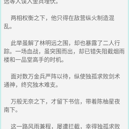
远等人误入金兵埋伏。
两相权衡之下，他只得在敌营纵火制造混
乱。
此举虽解了林明远之围，却也暴露了二人行
踪。一场血战，虽突围而出，却已错失阻截烟雨
楼和一品堂高手的时机。
面对数万金兵严阵以待，纵使独孤求败剑术
通神，终究独木难支。
万般无奈之下，才留下书信，带着陈柚星夜
南下。
这一路风雨兼程，屡遭拦截，幸得独孤求败