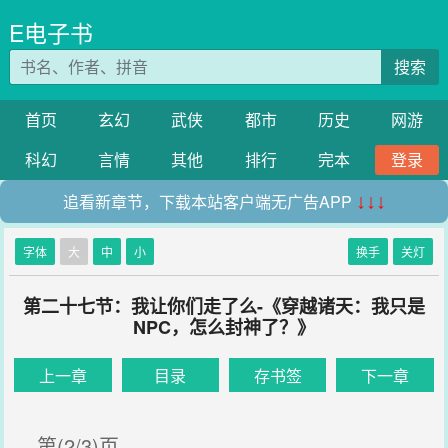
E电子书
搜索
首页
玄幻
武侠
都市
历史
网游
科幻
言情
其他
排行
完本
登录
追看新章节，下载本站客户端无广告APP
↓↓↓
字体
大
中
小
换手
关灯
第二十七节：我让你们走了么-《穿越诸天：我只是
NPC，怎么封神了？》
上一章
目录
存书签
下一章
第(2/3)页