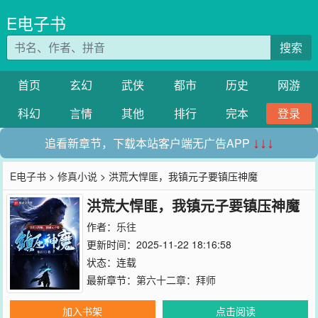
E电子书
搜索
首页
玄幻
武侠
都市
历史
网游
科幻
言情
其他
排行
完本
登录
追看新章节，下载本站客户端无广告APP
↓↓↓
E电子书
>
修真小说
> 洪荒大悍匪，我镇元子要镇压神魔
洪荒大悍匪，我镇元子要镇压神魔
作者：
乐往
更新时间：2025-11-22 18:16:58
状态：连载
最新章节：
第六十二章：拜师
加入书架
点击阅读