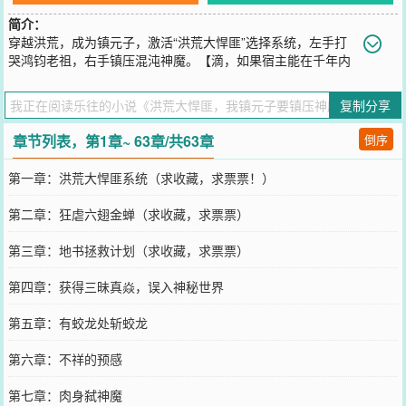
简介：
穿越洪荒，成为镇元子，激活“洪荒大悍匪”选择系统，左手打
哭鸿钧老祖，右手镇压混沌神魔。【滴，如果宿主能在千年内
把十大先天灵根，种植在地书方圆一百里的范围内。奖励：一缕盘古
元神，此元神中蕴含十分之一的力之法则！】【滴，如果宿主能把女
复制分享
娲抓回来当压寨夫人。奖励：混沌青莲融合大法！】……赵公明：陈
大爷，这是孝敬您的定海珠！三霄：陈大爷，您有空常来玩啊！碧霄
章节列表，第1章~ 63章/共63章
倒序
刚学了一首新曲；王母：陈大仙，今年的蟠桃，滋味如何？嫦娥笑的
可美？玉帝：陈大爷，新打的龙椅，您先坐！三清：天道老爷，请出
第一章：洪荒大悍匪系统（求收藏，求票票！）
手镇压镇元子这个洪荒大祸害吧！
您要是觉得《
洪荒大悍匪，我镇元子要镇压神魔
》还不错的话请不要
第二章：狂虐六翅金蝉（求收藏，求票票）
忘记向您QQ群和微博微信里的朋友推荐哦！
第三章：地书拯救计划（求收藏，求票票）
第四章：获得三昧真焱，误入神秘世界
第五章：有蛟龙处斩蛟龙
第六章：不祥的预感
第七章：肉身弑神魔