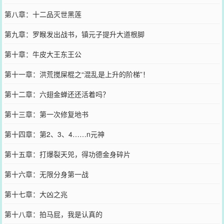
第八章：十二品灭世黑莲
第九章：罗睺发出战书，镇元子提升大道根脚
第十章：牛皮大王东王公
第十一章：洪荒搅屎棍之“混乱是上升的阶梯”！
第十二章：六翅金蝉还还活着吗？
第十三章：第一次修复地书
第十四章：第2、3、4……n元神
第十五章：打爆裂天兕，得功德金身碎片
第十六章：无限分身第一战
第十七章：大凶之兆
第十八章：拍马屁，我是认真的