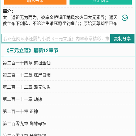
简介：
太上道祖无为而为，彼岸金桥镇压地风水火四大元素界；通天
教主布下剑阵，不论谁生谁死稳坐钓鱼台；原始天尊却早已布
局众生之间。比不过，比不过，还是慢慢修炼吧！三元者，在外为天
地水，在人为精气神。且看李式如何找寻自身的三元之道！
复制分享
您要是觉得《
三元立道
》还不错的话请不要忘记向您QQ群和微博微信
里的朋友推荐哦！
《三元立道》最新12章节
第二百一十四章 道祖金仙
第二百一十三章 炼尸自爆
第二百一十二章 混元法象
第二百一十一章 劫掠
第二百一十章 正神
第二百零九章 蜘蛛母神
第二百零八章 分道扬镳