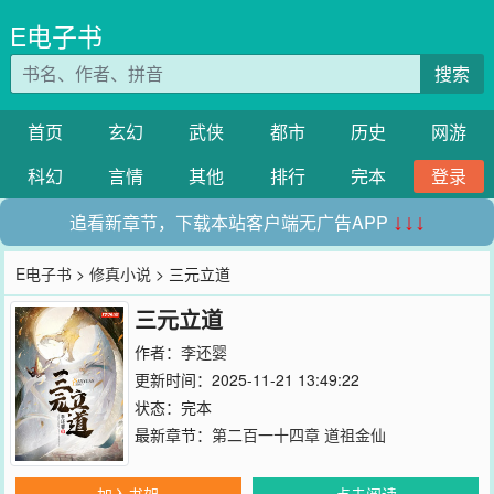
E电子书
搜索
首页
玄幻
武侠
都市
历史
网游
科幻
言情
其他
排行
完本
登录
追看新章节，下载本站客户端无广告APP
↓↓↓
E电子书
>
修真小说
> 三元立道
三元立道
作者：
李还婴
更新时间：2025-11-21 13:49:22
状态：完本
最新章节：
第二百一十四章 道祖金仙
加入书架
点击阅读