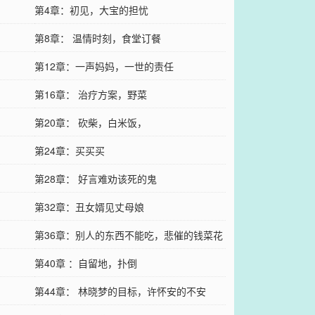
第4章：初见，大宝的担忧
第8章： 温情时刻，食堂订餐
第12章：一声妈妈，一世的责任
第16章： 治疗方案，野菜
第20章： 砍柴，白米饭，
第24章：买买买
第28章： 好言难劝该死的鬼
第32章：丑女婿见丈母娘
第36章：别人的东西不能吃，悲催的钱菜花
第40章 ：自留地，扑倒
第44章： 林晓梦的目标，许怀安的不安