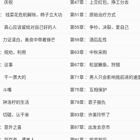
： 庆祝
第47章 ：上交红包，挣工分去
 章： 钱菜花危机解除，柿子立大功
第51章 ：原始治疗方式
章： 真心应该留给对自己好的人
第55章： 争吵，决裂，爱自己
章：力证清白，善良中带着锋芒
第59章： 酒后乱性
 ：规劝，利用
第63章 ：中秋采购
 ：议事
第67章： 松鼠鳜鱼，狩猎
： 干一票大的
第71章 ：男人只会影响我前进的速
章：斗嘴
第75章： 互相保护
章：钟洛柠的生活
第79章：君子报仇
章：切磋，认干亲
第83章：许美玲怀了
 ：意外之喜
第87章：出发去京市
章 ：到京市，遇故人
第91章 ：姐弟相见