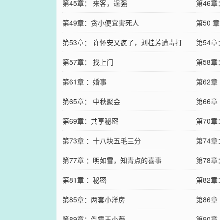
第45章： 来客，逞强
第46章
第49章：贪小便宜害死人
第50
第53章： 许怀安又疯了，刘桂芳遭毒打
第54
第57章： 找上门
第58
第61章 ：婚事
第62章
第65章： 中秋聚会
第66章
第69章：共享秘密
第70章
第73章 ：十八块五毛三分
第74
第77章 ：明如雪，知青点的喜事
第78
第81章 ：秘密
第82
第85章：两套小洋房
第86章
第89章：倒霉王小薇
第90