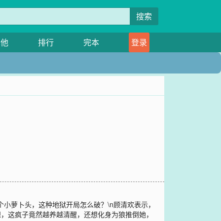
搜索
其他
排行
完本
登录
个小萝卜头，这种地狱开局怎么破？\n顾清欢表示，
想，这疯子竟然越养越清醒，还想化身为狼推倒她，