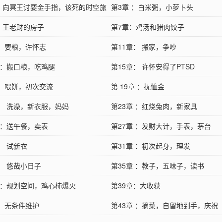
 ：向冥王讨要金手指，该死的时空旅
第3章 ：白米粥，小萝卜头
 ：王老财的房子
第7章：鸡汤和猪肉饺子
章：要粮，许怀志
第11章： 搬家，争吵
章 ：搬口粮，吃鸡腿
第15章： 许怀安得了PTSD
章：喂饼，初次交流
第 19章 ：抚恤金
章： 洗澡，新衣服，妈妈
第23章 ：红烧兔肉，新家具
 ：送午餐，卖表
第27章 ：发财大计，手表，茅台
： 试新衣
第31章 ：初次起身，理发
： 悠哉小日子
第35章 ：教子，五味子，读书
章 ：规划空间，鸡心柿爆火
第39章：大收获
章：无条件维护
第43章 ：摘菜，自留地到手，庆祝