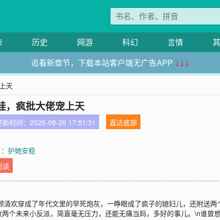
市
历史
网游
科幻
言情
追看新章节，下载本站客户端无广告APP
↓↓↓
上天
娃，疯批大佬宠上天
新时间：2025-08-26 17:51:31
直达底部
章 ：护她安稳
阅读
\n顾清欢穿成了年代文里的早死炮灰，一睁眼成了疯子的媳妇儿，还附送两
两个未来小反派，简直毫无压力，还能无痛当妈，多好的事儿。\n谁曾