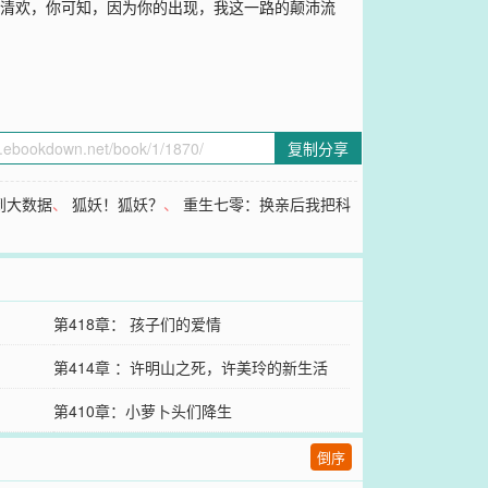
顾清欢，你可知，因为你的出现，我这一路的颠沛流
复制分享
到大数据
、
狐妖！狐妖？
、
重生七零：换亲后我把科
第418章： 孩子们的爱情
第414章 ：许明山之死，许美玲的新生活
第410章：小萝卜头们降生
倒序