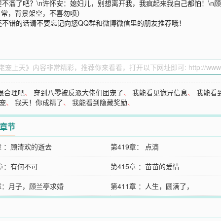
不溜了吧？\n许怀安：媳妇儿，别想离开我，我疯起来我自己都怕！\n
日常，背景架空，不喜勿喷）
还不错的话请不要忘记向您QQ群和微博微信里的朋友推荐哦！
很合理吧
、
穿到八零被反派大佬们团宠了
、
我能看见诡异信息
、
我能看
宠
、
我天！你成精了
、
我能看到隐藏奖励
、
2章节
章 ：顾清欢的逝去
第419章： 点滴
6章：有何不可
第415章 ：苗苗的爱情
2章：月子，顾兰亭求婚
第411章 ：人生，圆满了，