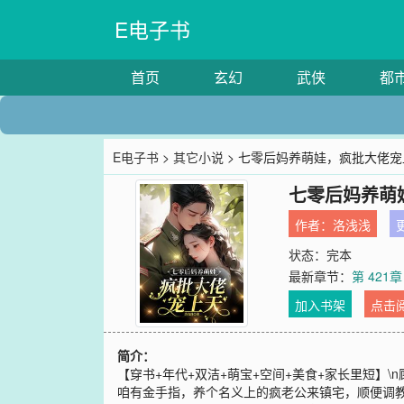
E电子书
首页
玄幻
武侠
都
E电子书
>
其它小说
> 七零后妈养萌娃，疯批大佬宠
七零后妈养萌
作者：
洛浅浅
更
状态：完本
最新章节：
第 421
加入书架
点击
简介：
【穿书+年代+双洁+萌宝+空间+美食+家长里短】
咱有金手指，养个名义上的疯老公来镇宅，顺便调教