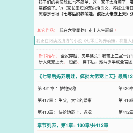
孩子们的身份貌似也不简单，这一家子太麻烦了，要
离都值了。\n（家长里短的双向治愈文，养娃生活
您要是觉得《
七零后妈养萌娃，疯批大佬宠上天
》
其它作品：
我在六零靠养娃走上人生巅峰
/
新书推荐：
全家穿越：灾年逃荒！我带上三室一厅
研大佬宠上天
、
魇醒
、
穿书后，她两岁半成全宫团
《七零后妈养萌娃，疯批大佬宠上天》最新1
第 421章 ：护她安稳
第420
第417章 ：生父，大宝的婚事
第 41
第413章： 快给她戴上，近况
第41
章节列表，第1章~ 100章/共412章