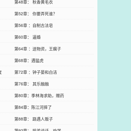
第48章： 秋香黄毛衣
第52章： 你要弄死谁？
第56章 ：自制古法皂
第60章： 逼婚
第64章 ：送物资，王瘸子
第68章：遇猛虎
度
第72章 ：钟子晏和白洁
第76章： 其乐融融
第80章：季林海求助，赠药
第84章：陈江河摔了
第88章： 路遇人贩子
第92章： 姐弟谈话，劝学