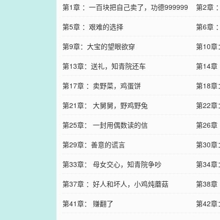
第1章 ：一百块把自己卖了，功德999999
第2章
第5章 ：艰难的选择
行
第6章
第9章：大宝的望眼欲穿
第10
第13章：送礼，知青院还车
第14
第17章 ：卖野菜，鸡蛋饼
第18
第21章： 大舅舅，野鸡野兔
第22
第25章： 一封用偶数读的信
第26章
第29章：善意的谎言
第30章
第33章： 母女交心，知青院争吵
第34章
第37章 ：好人和坏人，小鸡炖蘑菇
第38
第41章： 赚翻了
第42