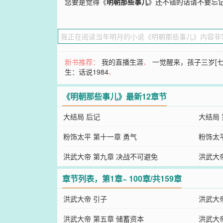
您要是觉得《
明朝那些事儿
》还不错的话请不要忘
新书推荐：
我的直播生涯
、
一觉醒来，孩子三岁[七
生：话说1984
、
《明朝那些事儿》最新12章节
大结局 后记
大结局
粉饰太平 第十一章 勇气
粉饰太
洪武大帝 第九章 决战不可避免
洪武大
章节列表，第1章~ 100章/共159章
洪武大帝 引子
洪武大
洪武大帝 第五章 储蓄资本
洪武大