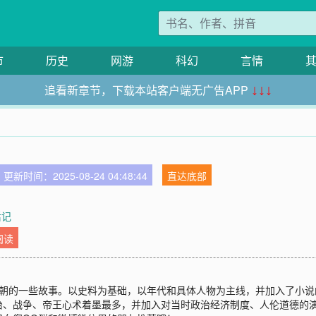
市
历史
网游
科幻
言情
追看新章节，下载本站客户端无广告APP
↓↓↓
更新时间：2025-08-24 04:48:44
直达底部
后记
阅读
关于明朝的一些故事。以史料为基础，以年代和具体人物为主线，并加入了小
治、战争、帝王心术着墨最多，并加入对当时政治经济制度、人伦道德的