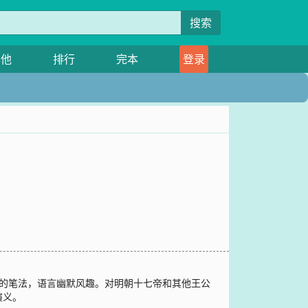
搜索
其他
排行
完本
登录
说的笔法，语言幽默风趣。对明朝十七帝和其他王公
演义。