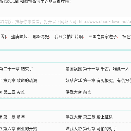
记向您QQ群和微博微信里的朋友推荐哦！
零]
、
盛唐崛起
、
邪医毒妃
、
我只会拍烂片啊
、
三国之曹家逆子
、
神在
 第二十一章 结束了
帝国飘摇 第十一章 千古，唯此一人
平 第九章 致命的疏漏
妖孽宫廷 第一章 有冤报冤，有仇报
帝 第二章 灾难
洪武大帝 前言
帝 第一章 童年
洪武大帝 第三章 踏上征途
帝 第六章 霸业的开始
洪武大帝 第七章 可怕的对手