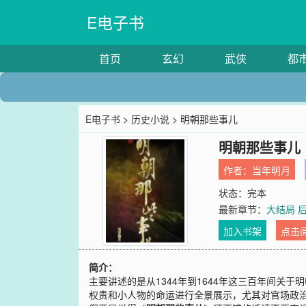
E电子书
首页
玄幻
武侠
都
E电子书
>
历史小说
> 明朝那些事儿
明朝那些事儿
作者：
当年明月
状态：完本
最新章节：
大结局 
加入书架
点击
简介：
主要讲述的是从1344年到1644年这三百年间
权贵和小人物的命运进行全景展示，尤其对官场政