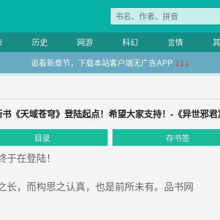
市
历史
网游
科幻
言情
追看新章节，下载本站客户端无广告APP
↓↓↓
新书《天域苍穹》登陆起点！希望大家支持！-《异世邪君
目录
存书签
终于在登陆！
之长，而构思之认真，也是前所未有。品书网