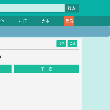
搜索
其他
排行
完本
登录
换手
关灯
》
下一章