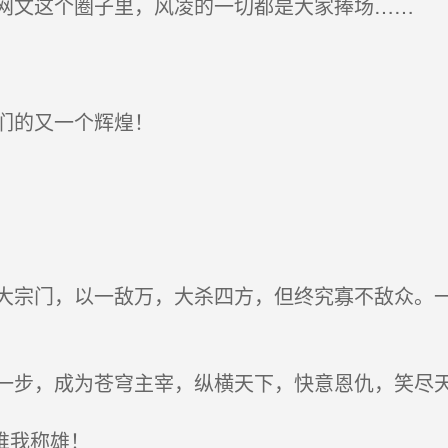
文这个圈子里，风凌的一切都是大家捧场……
们的又一个辉煌！
宗门，以一敌万，大杀四方，但终究寡不敌众。一
步，成为苍穹主宰，纵横天下，快意恩仇，笑尽
唯我称雄！