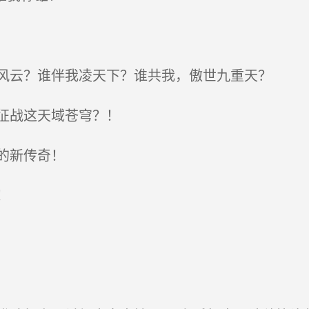
风云？谁伴我凌天下？谁共我，傲世九重天？
征战这天域苍穹？！
的新传奇！
！