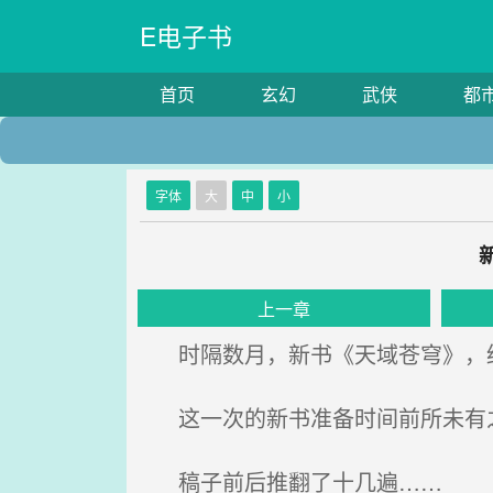
E电子书
首页
玄幻
武侠
都
字体
大
中
小
上一章
时隔数月，新书《天域苍穹》，
这一次的新书准备时间前所未有
稿子前后推翻了十几遍……