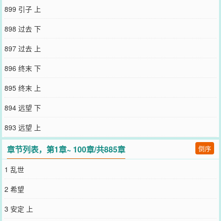
899 引子 上
898 过去 下
897 过去 上
896 终末 下
895 终末 上
894 远望 下
893 远望 上
章节列表，第1章~ 100章/共885章
倒序
1 乱世
2 希望
3 安定 上