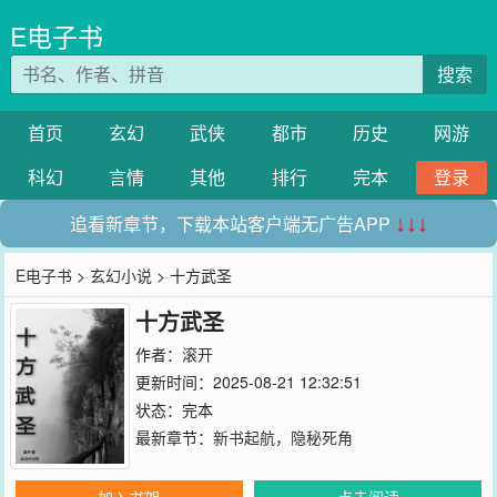
E电子书
搜索
首页
玄幻
武侠
都市
历史
网游
科幻
言情
其他
排行
完本
登录
追看新章节，下载本站客户端无广告APP
↓↓↓
E电子书
>
玄幻小说
> 十方武圣
十方武圣
作者：
滚开
更新时间：2025-08-21 12:32:51
状态：完本
最新章节：
新书起航，隐秘死角
加入书架
点击阅读