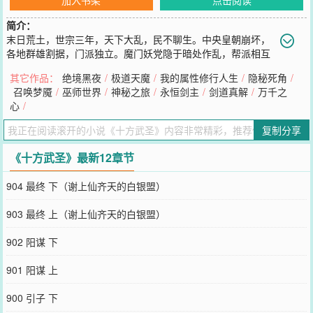
简介：
末日荒土，世宗三年，天下大乱，民不聊生。中央皇朝崩坏，
各地群雄割据，门派独立。魔门妖党隐于暗处作乱，帮派相互
征伐，混乱不堪。天灾连连，大旱，酷寒，暴雨，虫灾，人民苦苦挣
其它作品：
绝境黑夜
/
极道天魔
/
我的属性修行人生
/
隐秘死角
/
扎，渴求希望与救赎。大乱之中，各门各派纷纷出世，争夺资源地
召唤梦魇
/
巫师世界
/
神秘之旅
/
永恒剑主
/
剑道真解
/
万千之
盘，建立独属于自己的统治。有野心者试图席卷天下，建立王朝，也
心
/
有大义者，意图挽救苍生，重建家园。肌肉，武道，仙法，一位位武
道极限强者，在传说中获得了彷如仙佛名号。魏合持有能突破境界的
复制分享
破境珠，穿越乱世，一步步开创属于自己的传说。
您要是觉得《
十方武圣
》还不错的话请不要忘记向您QQ群和微博微信
《十方武圣》最新12章节
里的朋友推荐哦！
904 最终 下（谢上仙齐天的白银盟）
903 最终 上（谢上仙齐天的白银盟）
902 阳谋 下
901 阳谋 上
900 引子 下